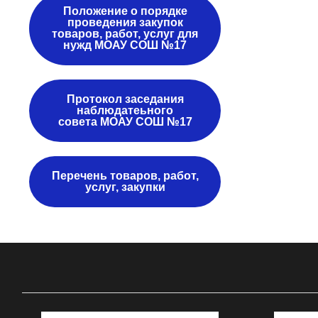
Положение о порядке
проведения закупок
товаров, работ, услуг для
нужд МОАУ СОШ №17
Протокол заседания
наблюдатеьного
совета МОАУ СОШ №17
Перечень товаров, работ,
услуг, закупки