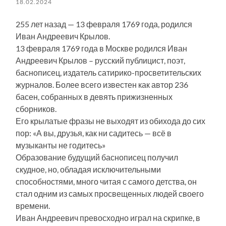
18.02.2024
255 лет назад — 13 февраля 1769 года, родился
Иван Андреевич Крылов.
13 февраля 1769 года в Москве родился Иван
Андреевич Крылов – русский публицист, поэт,
баснописец, издатель сатирико-просветительских
журналов. Более всего известен как автор 236
басен, собранных в девять прижизненных
сборников.
Его крылатые фразы не выходят из обихода до сих
пор: «А вы, друзья, как ни садитесь — всё в
музыканты не годитесь»
Образование будущий баснописец получил
скудное, но, обладая исключительными
способностями, много читая с самого детства, он
стал одним из самых просвещенных людей своего
времени.
Иван Андреевич превосходно играл на скрипке, в