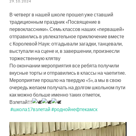
29.10.2024
В четверг в нашей школе прошел уже ставший
традиционным праздник «Посвящение в
первоклассники». Семь классов наших «первашей»
отправились в увлекательное приключение вместе
с Королевой Наук: отгадывали загадки, танцевали,
выступали на сцене и, в завершении, произнесли
торжественную клятву
По окончании мероприятия все ребята получили
вкусные торты и отправились в классы на чаепитие.
Мероприятие прошло на твердую «5», а мы в свою
очередь желаем получать на долгом школьном пути
как можно больше именно таких отметок,
Взлетай!!!
#школа17взлетай
#роднойнефтекамск