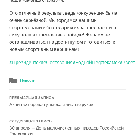
Это отличный результат, ведь конкуренция была
очень серьёзной. Мы гордимся нашими
спортсменами и благодарим их за проявленную
силу воли и стремление к победе! Желаем не
останавливаться на достигнутом и готовиться к
новым спортивным вершинам!
#ПрезидентскиеСостязания
#РоднойНефтекамск
#Взле
Новости
ПРЕДЫДУЩАЯ ЗАПИСЬ
Акция «Здоровая улыбка и чистые руки»
СЛЕДУЮЩАЯ ЗАПИСЬ
30 апреля — День малочисленных народов Российской
Федерации