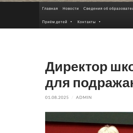
Главная
Новости
Сведения об образовате
Приём детей
Контакты
Директор шк
для подража
01.08.2025
/
ADMIN