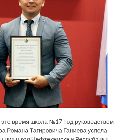
за это время школа №17 под руководством
ра Романа Тагировича Ганиева успела
 лучших школ Нефтекамска и Республики