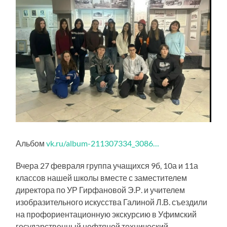
Альбом
vk.ru/album-211307334_3086…
Вчера 27 февраля группа учащихся 9б, 10а и 11а
классов нашей школы вместе с заместителем
директора по УР Гирфановой Э.Р. и учителем
изобразительного искусства Галиной Л.В. съездили
на профориентационную экскурсию в Уфимский
государственный нефтяной технический