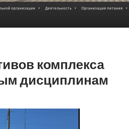
льной организации
Деятельность
Организация питания
тивов комплекса
вым дисциплинам