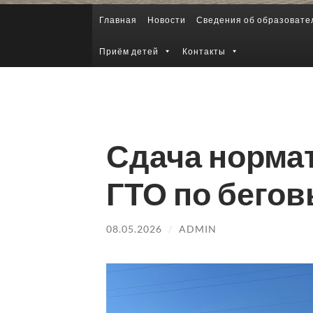
Главная
Новости
Сведения об образовате
Приём детей
Контакты
Сдача норма
ГТО по бего
08.05.2026
/
ADMIN