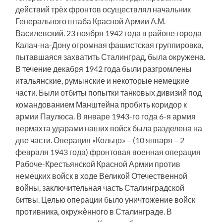
действий трѐх фронтов осуществлял начальник
Генерального штаба Красной Армии А.М.
Василевский. 23 ноября 1942 года в районе города
Калач-на-Дону огромная фашистская группировка,
пытавшаяся захватить Сталинград, была окружена.
В течение декабря 1942 года были разгромлены
итальянские, румынские и некоторые немецкие
части. Были отбиты попытки танковых дивизий под
командованием Манштейна пробить коридор к
армии Паулюса. В январе 1943-го года 6-я армия
вермахта ударами наших войск была разделена на
две части. Операция «Кольцо» – (10 января – 2
февраля 1943 года) фронтовая военная операция
Рабоче-Крестьянской Красной Армии против
немецких войск в ходе Великой Отечественной
войны, заключительная часть Сталинградской
битвы. Целью операции было уничтожение войск
противника, окружѐнного в Сталинграде. В