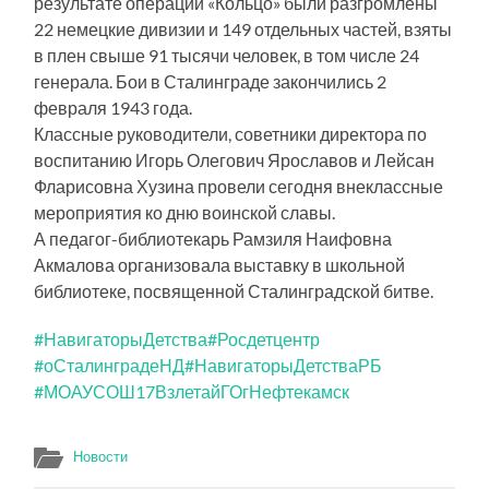
результате операции «Кольцо» были разгромлены
22 немецкие дивизии и 149 отдельных частей, взяты
в плен свыше 91 тысячи человек, в том числе 24
генерала. Бои в Сталинграде закончились 2
февраля 1943 года.
Классные руководители, советники директора по
воспитанию Игорь Олегович Ярославов и Лейсан
Фларисовна Хузина провели сегодня внеклассные
мероприятия ко дню воинской славы.
А педагог-библиотекарь Рамзиля Наифовна
Акмалова организовала выставку в школьной
библиотеке, посвященной Сталинградской битве.
#НавигаторыДетства
#Росдетцентр
#оСталинградеНД
#НавигаторыДетстваРБ
#МОАУСОШ17ВзлетайГОгНефтекамск
Новости