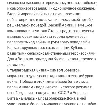
символом массового героизма, мужества, стойкости
и самопожертвования. Ни одно крупное сражение.
Второй мировой войны не начиналось так
неблагоприятно и не заканчивалось такой яркой и
решительной победой Красной Армии. Немецкое
командование считало Сталинград стратегически
важным объектом. Захват города должен был
переломить ход войны: в руки врагу попадал бы
Кавказ с крупными залежами нефти, Кубань с
развитыми сельскохозяйственными территориями,
Дон и Волга, которые дали бы фашистам перевес в
логистике.
Сталинградская битва – символ боевого и
морального духа человека, а также жестокий урок
войны. Победа в этой тяжелейшей битве стала
первым шагом к падению фашистского режима и
освобождения от оккупантов СССР и Европы.
Битва началась на правобережье Дона, в ней
участвовало более 2 миллионов человек, а погибло