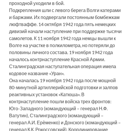
проходной уходили в бой.
Подкрепления шли с левого берега Волги катерами
и баржами. Их подвергали постоянным бомбежкам
люфтваффе. 14 октября 1942 года пять немецких
дивизий начали наступление при поддержке тысячи
самолетов. К 11 ноября 1942 года немцы вышли к
Волге на участке в полкилометра, но потеряли до
половины личного состава. 19 ноября 1942 года
началось контрнаступление Красной Армии.
Сталинградская наступательная операция имела
кодовое название «Уран».
Она началась 19 ноября 1942 года после мощной
80-минутной артиллерийской подготовки и залпов
реактивных установок «Катюша». В
контрнаступление пошли войска трех фронтов:
Юго-Западного (командующий – генерал Н.Ф.
Ватутин), Сталинградского (командующий –
генерал А.И. Ерѐменко) и Донского (командующий –
генерал К.К. Рокоссовский). Координирование