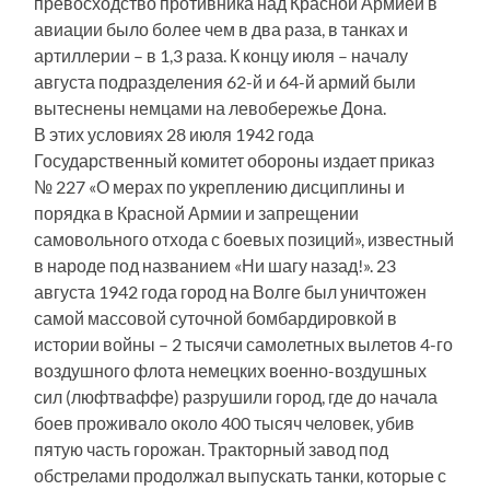
превосходство противника над Красной Армией в
авиации было более чем в два раза, в танках и
артиллерии – в 1,3 раза. К концу июля – началу
августа подразделения 62-й и 64-й армий были
вытеснены немцами на левобережье Дона.
В этих условиях 28 июля 1942 года
Государственный комитет обороны издает приказ
№ 227 «О мерах по укреплению дисциплины и
порядка в Красной Армии и запрещении
самовольного отхода с боевых позиций», известный
в народе под названием «Ни шагу назад!». 23
августа 1942 года город на Волге был уничтожен
самой массовой суточной бомбардировкой в
истории войны – 2 тысячи самолетных вылетов 4-го
воздушного флота немецких военно-воздушных
сил (люфтваффе) разрушили город, где до начала
боев проживало около 400 тысяч человек, убив
пятую часть горожан. Тракторный завод под
обстрелами продолжал выпускать танки, которые с