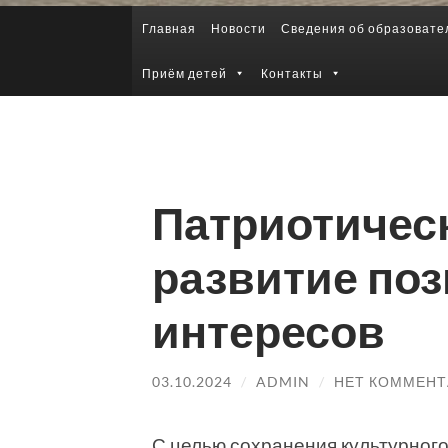
Главная
Новости
Сведения об образовате
Приём детей
Контакты
Патриотическ
развитие по
интересов
03.10.2024
/
ADMIN
/
НЕТ КОММЕНТ
С целью сохранения культурного