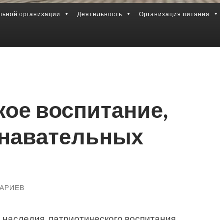
льной организации
Деятельность
Организация питания
ое воспитание,
знавательных
АРИЕВ
 наследия, патриотического воспитания,