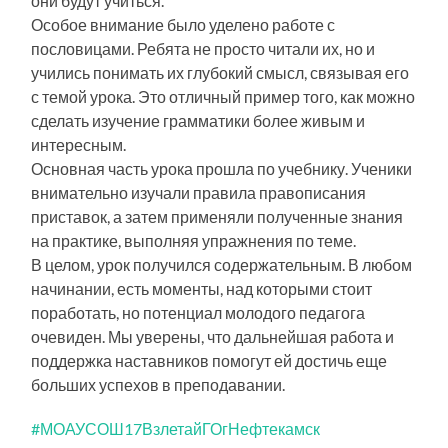
они будут учиться.
Особое внимание было уделено работе с
пословицами. Ребята не просто читали их, но и
учились понимать их глубокий смысл, связывая его
с темой урока. Это отличный пример того, как можно
сделать изучение грамматики более живым и
интересным.
Основная часть урока прошла по учебнику. Ученики
внимательно изучали правила правописания
приставок, а затем применяли полученные знания
на практике, выполняя упражнения по теме.
В целом, урок получился содержательным. В любом
начинании, есть моменты, над которыми стоит
поработать, но потенциал молодого педагога
очевиден. Мы уверены, что дальнейшая работа и
поддержка наставников помогут ей достичь еще
больших успехов в преподавании.
#МОАУСОШ17ВзлетайГОгНефтекамск