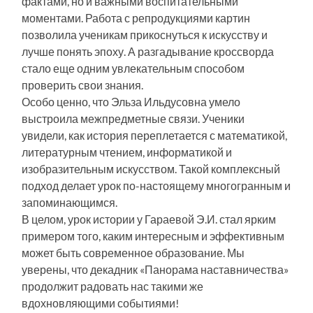
фактами, но и важными воспитательными
моментами. Работа с репродукциями картин
позволила ученикам прикоснуться к искусству и
лучше понять эпоху. А разгадывание кроссворда
стало еще одним увлекательным способом
проверить свои знания.
Особо ценно, что Эльза Ильдусовна умело
выстроила межпредметные связи. Ученики
увидели, как история переплетается с математикой,
литературным чтением, информатикой и
изобразительным искусством. Такой комплексный
подход делает урок по-настоящему многогранным и
запоминающимся.
В целом, урок истории у Гараевой Э.И. стал ярким
примером того, каким интересным и эффективным
может быть современное образование. Мы
уверены, что декадник «Панорама наставничества»
продолжит радовать нас такими же
вдохновляющими событиями!